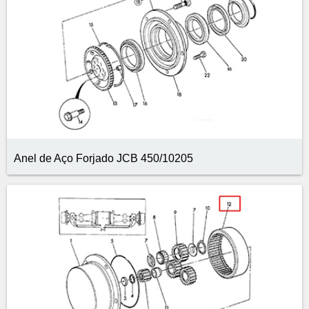
Anel de Aço Forjado JCB 450/10205