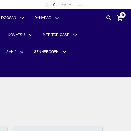
Cadastre-se
Login
0
DOOSAN
DYNAPAC
KOMATSU
MERITOR CASE
SANY
SENNEBOGEN