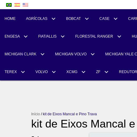
HOME
AGRÍCOLAS
BOBCAT
CASE
CAR
ENGESA
FIAT/ALLIS
FLORESTAL RANGER
H
MICHIGAN CLARK
MICHIGAN VOLVO
MICHIGAN YALE 
TEREX
VOLVO
XCMG
ZF
REDUTO
Início
/
kit de Eixos Mancal e Pino Trava
kit de Eixos Mancal e