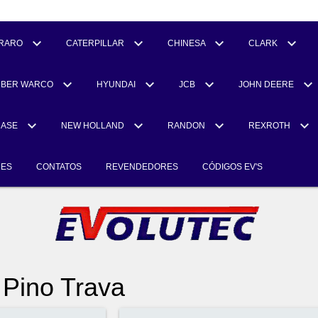
RARO
CATERPILLAR
CHINESA
CLARK
UBER WARCO
HYUNDAI
JCB
JOHN DEERE
CASE
NEW HOLLAND
RANDON
REXROTH
RES
CONTATOS
REVENDEDORES
CÓDIGOS EV'S
 Pino Trava