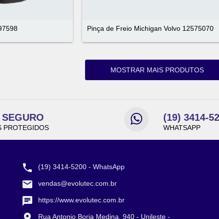
E97598
Pinça de Freio Michigan Volvo 12575070
MOSTRAR MAIS PRODUTOS
E SEGURO
(19) 3414-5
 PROTEGIDOS
WHATSAPP
CONTATO
(19) 3414-5200 - WhatsApp
vendas@evolutec.com.br
https://www.evolutec.com.br
Rua Antonio Borja Medina, 940 - Unileste -