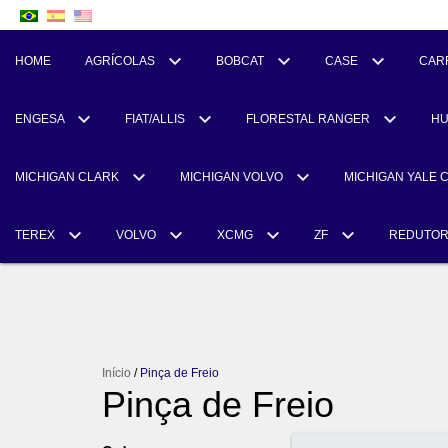
HOME
AGRÍCOLAS
BOBCAT
CASE
CAR
ENGESA
FIAT/ALLIS
FLORESTAL RANGER
H
MICHIGAN CLARK
MICHIGAN VOLVO
MICHIGAN YALE 
TEREX
VOLVO
XCMG
ZF
REDUTO
Início
/
Pinça de Freio
Pinça de Freio