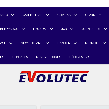
RARO
CATERPILLAR
CHINESA
CLARK
UBER WARCO
HYUNDAI
JCB
JOHN DEERE
CASE
NEW HOLLAND
RANDON
REXROTH
RES
CONTATOS
REVENDEDORES
CÓDIGOS EV'S