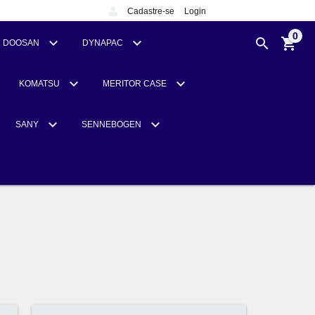
Cadastre-se
Login
0
DOOSAN
DYNAPAC
KOMATSU
MERITOR CASE
SANY
SENNEBOGEN