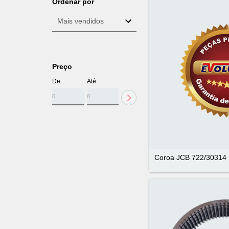
Ordenar por
Preço
De
Até
Coroa JCB 722/30314