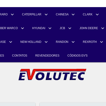
RARO
CATERPILLAR
CHINESA
CLARK
UBER WARCO
HYUNDAI
JCB
JOHN DEERE
CASE
NEW HOLLAND
RANDON
REXROTH
RES
CONTATOS
REVENDEDORES
CÓDIGOS EV'S