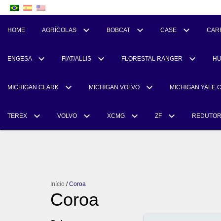
HOME
AGRÍCOLAS
BOBCAT
CASE
CAR
ENGESA
FIAT/ALLIS
FLORESTAL RANGER
H
MICHIGAN CLARK
MICHIGAN VOLVO
MICHIGAN YALE 
TEREX
VOLVO
XCMG
ZF
REDUTO
Início
/
Coroa
Coroa