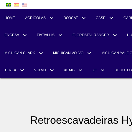
HOME
AGRÍCOLAS
BOBCAT
CASE
CAR
ENGESA
FIAT/ALLIS
FLORESTAL RANGER
H
MICHIGAN CLARK
MICHIGAN VOLVO
MICHIGAN YALE 
TEREX
VOLVO
XCMG
ZF
REDUTO
Retroescavadeiras H