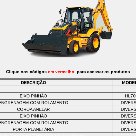
Clique nos códigos
em vermelho
, para acessar os produtos
DESCRIÇÃO
MODE
EIXO PINHÃO
HL76
ENGRENAGEM COM ROLAMENTO
DIVER
COROA ANELAR
DIVER
EIXO PINHÃO
DIVER
ENGRENAGEM COM ROLAMENTO
DIVER
PORTA PLANETÁRIA
DIVER