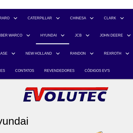
RARO
CATERPILLAR
CHINESA
CLARK
UBER WARCO
HYUNDAI
JCB
JOHN DEERE
CASE
NEW HOLLAND
RANDON
REXROTH
RES
CONTATOS
REVENDEDORES
CÓDIGOS EV'S
yundai