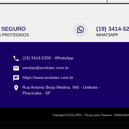
te de Peças para Retroescavadeiras Hyundai
E SEGURO
(19) 3414-5
 PROTEGIDOS
WHATSAPP
CONTATO
(19) 3414-5200 - WhatsApp
vendas@evolutec.com.br
https://www.evolutec.com.br
Rua Antonio Borja Medina, 940 - Unileste -
Piracicaba - SP
Copyright EVOLUTEC - Peças para Tratores - 0298140200