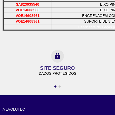
SA823035540
EIXO PI
VOE14608960
EIXO PI
VOE14608961
ENGRENAGEM CO
VOE14608961
SUPORTE DE 3 
Fabricante de Peças p
SITE SEGURO
DADOS PROTEGIDOS
NAVEGAÇÃO
A EVOLUTEC