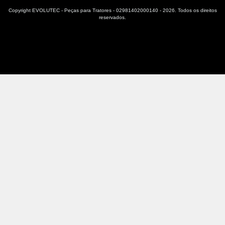
Copyright EVOLUTEC - Peças para Tratores - 02981402000140 - 2026. Todos os direitos
reservados.