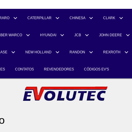
RARO
CATERPILLAR
CHINESA
CLARK
UBER WARCO
HYUNDAI
JCB
JOHN DEERE
CASE
NEW HOLLAND
RANDON
REXROTH
RES
CONTATOS
REVENDEDORES
CÓDIGOS EV'S
o