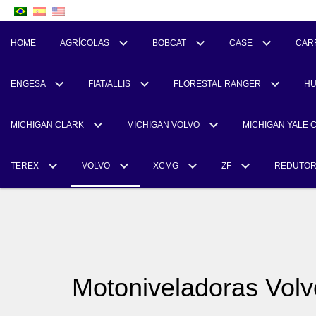
HOME
AGRÍCOLAS
BOBCAT
CASE
CAR
ENGESA
FIAT/ALLIS
FLORESTAL RANGER
H
MICHIGAN CLARK
MICHIGAN VOLVO
MICHIGAN YALE 
TEREX
VOLVO
XCMG
ZF
REDUTO
Motoniveladoras Volv