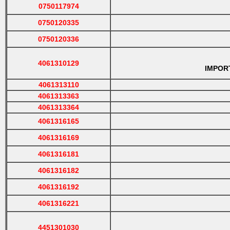
0750117974
0750120335
0750120336
4061310129
IMPORTA
4061313110
4061313363
4061313364
4061316165
4061316169
4061316181
4061316182
4061316192
4061316221
4451301030