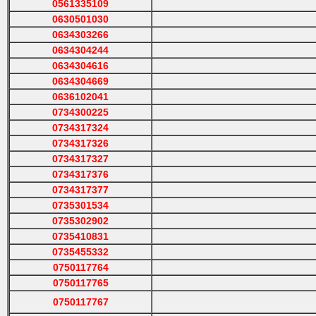
0561335109
0630501030
0634303266
0634304244
0634304616
0634304669
0636102041
0734300225
0734317324
0734317326
0734317327
0734317376
0734317377
0735301534
0735302902
0735410831
0735455332
0750117764
0750117765
0750117767