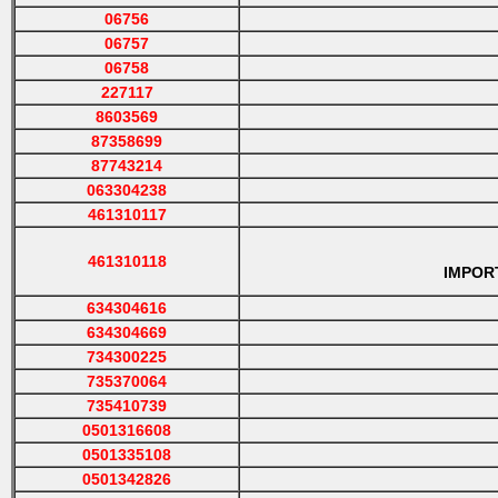
06756
06757
06758
227117
8603569
87358699
87743214
063304238
461310117
461310118
IMPORTA
634304616
634304669
734300225
735370064
735410739
0501316608
0501335108
0501342826