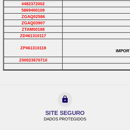
4482372002
5869400109
ZGAQ02586
ZGAQ03907
ZTAM00188
ZD461310117
ZP461310118
IMPORTA
Z00023670710
SITE SEGURO
DADOS PROTEGIDOS