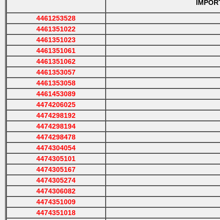
IMPORTA
4461253528
4461351022
4461351023
4461351061
4461351062
4461353057
4461353058
4461453089
4474206025
4474298192
4474298194
4474298478
4474304054
4474305101
4474305167
4474305274
4474306082
4474351009
4474351018