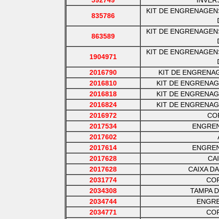
592749
INVER
KIT DE ENGRENAGEN
835786
KIT DE ENGRENAGEN
863589
KIT DE ENGRENAGEN
1904971
2016790
KIT DE ENGRENA
2016810
KIT DE ENGRENAG
2016818
KIT DE ENGRENAG
2016824
KIT DE ENGRENAG
2016972
CO
2017534
ENGRE
2017602
2017614
ENGREN
2017628
CA
2017628
CAIXA D
2031774
CO
2034308
TAMPA D
2034744
ENGR
2034771
CO