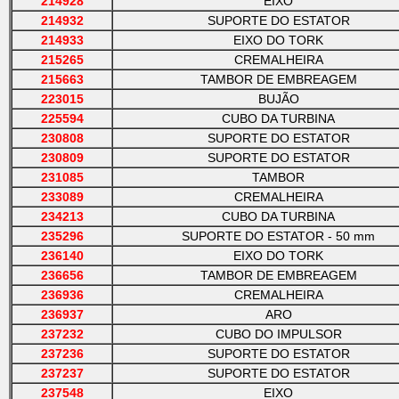
214928
EIXO
214932
SUPORTE DO ESTATOR
214933
EIXO DO TORK
215265
CREMALHEIRA
215663
TAMBOR DE EMBREAGEM
223015
BUJÃO
225594
CUBO DA TURBINA
230808
SUPORTE DO ESTATOR
230809
SUPORTE DO ESTATOR
231085
TAMBOR
233089
CREMALHEIRA
234213
CUBO DA TURBINA
235296
SUPORTE DO ESTATOR - 50 mm
236140
EIXO DO TORK
236656
TAMBOR DE EMBREAGEM
236936
CREMALHEIRA
236937
ARO
237232
CUBO DO IMPULSOR
237236
SUPORTE DO ESTATOR
237237
SUPORTE DO ESTATOR
237548
EIXO