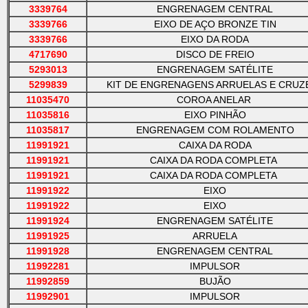
3339764
ENGRENAGEM CENTRAL
3339766
EIXO DE AÇO BRONZE TIN
3339766
EIXO DA RODA
4717690
DISCO DE FREIO
5293013
ENGRENAGEM SATÉLITE
5299839
KIT DE ENGRENAGENS ARRUELAS E CRUZ
11035470
COROA ANELAR
11035816
EIXO PINHÃO
11035817
ENGRENAGEM COM ROLAMENTO
11991921
CAIXA DA RODA
11991921
CAIXA DA RODA COMPLETA
11991921
CAIXA DA RODA COMPLETA
11991922
EIXO
11991922
EIXO
11991924
ENGRENAGEM SATÉLITE
11991925
ARRUELA
11991928
ENGRENAGEM CENTRAL
11992281
IMPULSOR
11992859
BUJÃO
11992901
IMPULSOR