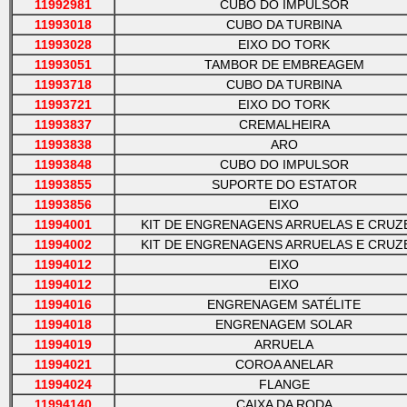
11992981
CUBO DO IMPULSOR
11993018
CUBO DA TURBINA
11993028
EIXO DO TORK
11993051
TAMBOR DE EMBREAGEM
11993718
CUBO DA TURBINA
11993721
EIXO DO TORK
11993837
CREMALHEIRA
11993838
ARO
11993848
CUBO DO IMPULSOR
11993855
SUPORTE DO ESTATOR
11993856
EIXO
11994001
KIT DE ENGRENAGENS ARRUELAS E CRUZ
11994002
KIT DE ENGRENAGENS ARRUELAS E CRUZ
11994012
EIXO
11994012
EIXO
11994016
ENGRENAGEM SATÉLITE
11994018
ENGRENAGEM SOLAR
11994019
ARRUELA
11994021
COROA ANELAR
11994024
FLANGE
11994140
CAIXA DA RODA