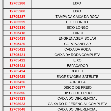
12705286
EIXO
12705286
EIXO
12705287
TAMPA DA CAIXA DA RODA
12705329
EIXO LONGO
12705330
EIXO LONGO
12705418
FLANGE
12705419
ENGRENAGEM SOLAR
12705420
COROA ANELAR
12705421
CAIXA DA RODA
12705421
CAIXA DA RODA COMPLETA
12705422
EIXO
12705423
ESPAÇADOR
12705424
ROLETE
12705425
ENGRENAGEM SATÉLITE
12705426
ARRUELA
12705877
DISCO DE FREIO
12708396
DISCO DE FREIO
12708923
CAIXA DO DIFERENCIAL
12708923
CAIXA DO DIFERENCIAL COMPLETA
12709048
CAIXA DO DIFERENCIAL