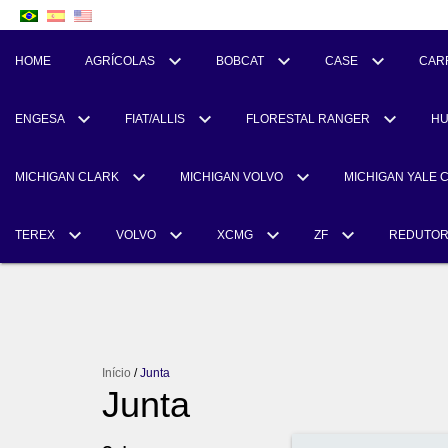
HOME
AGRÍCOLAS
BOBCAT
CASE
CAR
ENGESA
FIAT/ALLIS
FLORESTAL RANGER
H
MICHIGAN CLARK
MICHIGAN VOLVO
MICHIGAN YALE 
TEREX
VOLVO
XCMG
ZF
REDUTO
Início
/
Junta
Junta