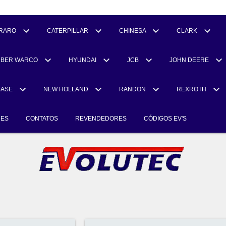
RARO
CATERPILLAR
CHINESA
CLARK
UBER WARCO
HYUNDAI
JCB
JOHN DEERE
CASE
NEW HOLLAND
RANDON
REXROTH
RES
CONTATOS
REVENDEDORES
CÓDIGOS EV'S