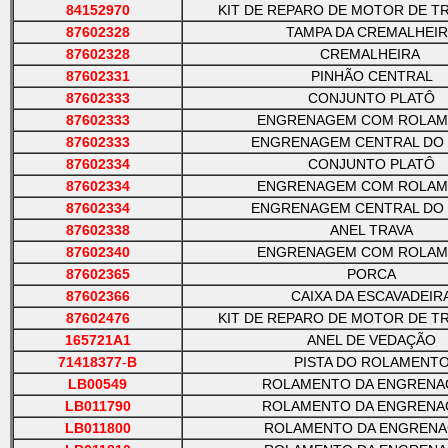
84152970
KIT DE REPARO DE MOTOR DE 
87602328
TAMPA DA CREMALHEI
87602328
CREMALHEIRA
87602331
PINHÃO CENTRAL
87602333
CONJUNTO PLATÔ
87602333
ENGRENAGEM COM ROLA
87602333
ENGRENAGEM CENTRAL DO 
87602334
CONJUNTO PLATÔ
87602334
ENGRENAGEM COM ROLA
87602334
ENGRENAGEM CENTRAL DO 
87602338
ANEL TRAVA
87602340
ENGRENAGEM COM ROLA
87602365
PORCA
87602366
CAIXA DA ESCAVADEIR
87602476
KIT DE REPARO DE MOTOR DE 
165721A1
ANEL DE VEDAÇÃO
71418377
-
B
PISTA DO ROLAMENT
LB00549
ROLAMENTO DA ENGREN
LB011790
ROLAMENTO DA ENGREN
LB011800
ROLAMENTO DA ENGREN