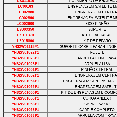
LB011810
ROLAMENTO DA ENGREN
LC00163
ENGRENAGEM SATÉLITE M
LC002880
ENGRENAGEM CENTRA
LC002890
ENGRENAGEM SATÉLITE M
LC002900
EIXO PINHÃO
LS003350
SUPORTE
LZ011370
KIT DE VEDAÇÃO
LZ015690
KIT DE REPARO
YN32W01118F1
SUPORTE CARRIE PARA 4 ENG
YN32W01022P1
ROLETE
YN32W01026P1
ARRUELA COM TRAVA
YN32W01028P1
ARRUELA LISA
YN32W01051P1
PINHÃO CENTRAL
YN32W01052P1
ENGRENAGEM CENTRA
YN32W01054P1
ENGRENAGEM CENTRAL MAIO
YN32W01055P1
ENGRENAGEM SATÉLIT
YN32W01055P1
KIT DE ENGRENAGEM E COMP
YN32W01056P1
COROA ANELAR
YN32W01058P1
CARRIE VAZIO
YN32W01058P1
CARRIE COMPLETO
YN32W01063P1
ARRUELA COM TRAVA