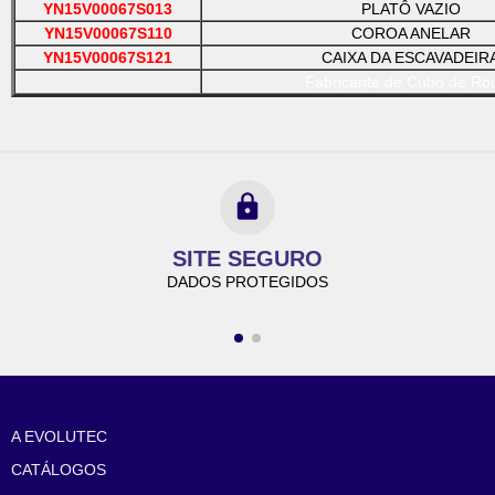
YN15V00067S013
PLATÔ VAZIO
YN15V00067S110
COROA ANELAR
YN15V00067S121
CAIXA DA ESCAVADEIR
Fabricante de Cubo de Ro
SITE SEGURO
DADOS PROTEGIDOS
NAVEGAÇÃO
A EVOLUTEC
CATÁLOGOS