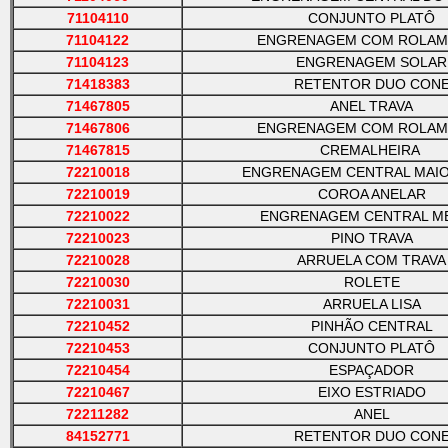
71104110
CONJUNTO PLATÔ
71104122
ENGRENAGEM COM ROLA
71104123
ENGRENAGEM SOLAR
71418383
RETENTOR DUO CON
71467805
ANEL TRAVA
71467806
ENGRENAGEM COM ROLA
71467815
CREMALHEIRA
72210018
ENGRENAGEM CENTRAL MAIO
72210019
COROA ANELAR
72210022
ENGRENAGEM CENTRAL M
72210023
PINO TRAVA
72210028
ARRUELA COM TRAVA
72210030
ROLETE
72210031
ARRUELA LISA
72210452
PINHÃO CENTRAL
72210453
CONJUNTO PLATÔ
72210454
ESPAÇADOR
72210467
EIXO ESTRIADO
72211282
ANEL
84152771
RETENTOR DUO CON