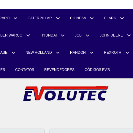
RARO
CATERPILLAR
CHINESA
CLARK
UBER WARCO
HYUNDAI
JCB
JOHN DEERE
CASE
NEW HOLLAND
RANDON
REXROTH
RES
CONTATOS
REVENDEDORES
CÓDIGOS EV'S