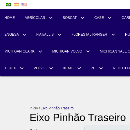
HOME
AGRÍCOLAS
BOBCAT
CASE
CAR
ENGESA
FIAT/ALLIS
FLORESTAL RANGER
H
MICHIGAN CLARK
MICHIGAN VOLVO
MICHIGAN YALE 
TEREX
VOLVO
XCMG
ZF
REDUTO
Início
/
Eixo Pinhão Traseiro
Eixo Pinhão Traseiro