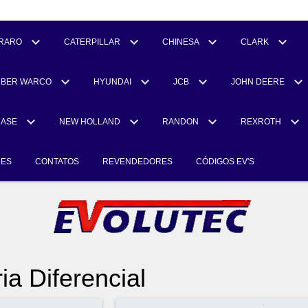
RARO
CATERPILLAR
CHINESA
CLARK
UBER WARCO
HYUNDAI
JCB
JOHN DEERE
CASE
NEW HOLLAND
RANDON
REXROTH
RES
CONTATOS
REVENDEDORES
CÓDIGOS EV'S
a Diferencial