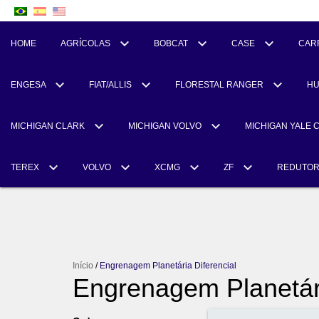
HOME
AGRÍCOLAS
BOBCAT
CASE
CAR
ENGESA
FIAT/ALLIS
FLORESTAL RANGER
H
MICHIGAN CLARK
MICHIGAN VOLVO
MICHIGAN YALE 
TEREX
VOLVO
XCMG
ZF
REDUTO
Início
/
Engrenagem Planetária Diferencial
Engrenagem Planetári