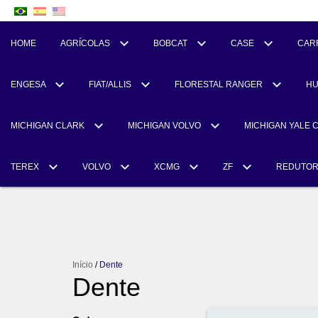
HOME
AGRÍCOLAS
BOBCAT
CASE
CAR
ENGESA
FIAT/ALLIS
FLORESTAL RANGER
H
MICHIGAN CLARK
MICHIGAN VOLVO
MICHIGAN YALE 
TEREX
VOLVO
XCMG
ZF
REDUTO
Início
/
Dente
Dente