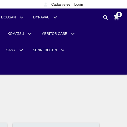
Cadastre-se
Login
0
DOOSAN
DYNAPAC
KOMATSU
MERITOR CASE
SANY
SENNEBOGEN