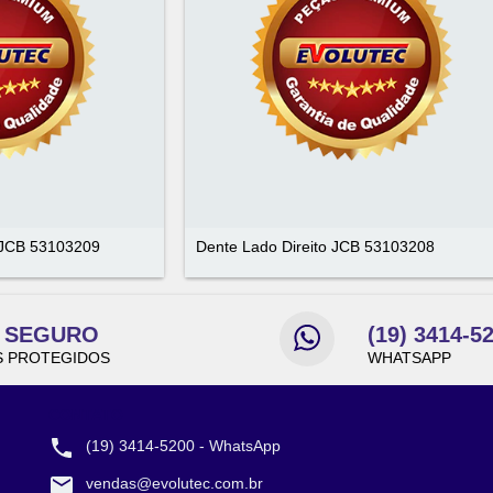
 JCB 53103209
Dente Lado Direito JCB 53103208
E SEGURO
(19) 3414-5
 PROTEGIDOS
WHATSAPP
CONTATO
(19) 3414-5200 - WhatsApp
vendas@evolutec.com.br