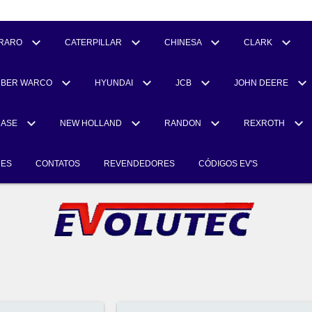
RARO
CATERPILLAR
CHINESA
CLARK
UBER WARCO
HYUNDAI
JCB
JOHN DEERE
CASE
NEW HOLLAND
RANDON
REXROTH
RES
CONTATOS
REVENDEDORES
CÓDIGOS EV'S